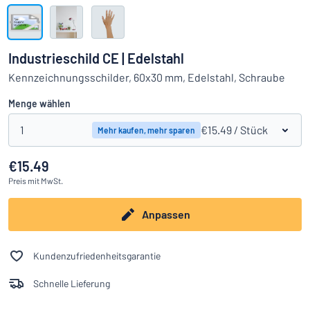
Alle Kategorien anzeigen
Angebotsanfrage
Industrieschild CE | Edelstahl
Einloggen
Kennzeichnungsschilder, 60x30 mm, Edelstahl, Schraube
Das Gesuchte nicht gefunden?
Schild hier entwerfen
Menge wählen
Kundenservice
1
€15.49
/ Stück
Mehr kaufen, mehr sparen
Privat
/
Firma
€15.49
Preis
mit MwSt.
Anpassen
Kundenzufriedenheitsgarantie
Schnelle Lieferung