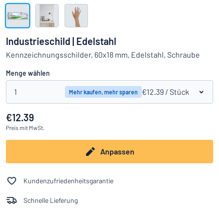
Alle Kategorien anzeigen
Angebotsanfrage
Industrieschild | Edelstahl
Einloggen
Kennzeichnungsschilder, 60x18 mm, Edelstahl, Schraube
Das Gesuchte nicht gefunden?
Schild hier entwerfen
Menge wählen
Kundenservice
1
€12.39
/ Stück
Mehr kaufen, mehr sparen
Privat
/
Firma
€12.39
Preis
mit MwSt.
Anpassen
Kundenzufriedenheitsgarantie
Schnelle Lieferung