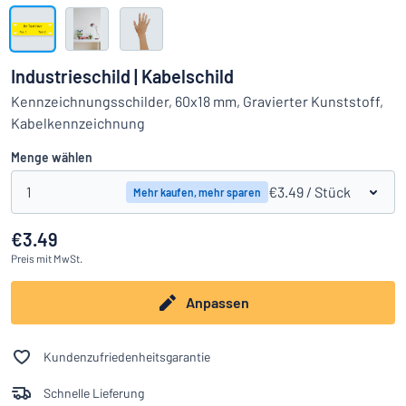
Alle Kategorien anzeigen
Angebotsanfrage
Industrieschild | Kabelschild
Einloggen
Kennzeichnungsschilder, 60x18 mm, Gravierter Kunststoff,
Das Gesuchte nicht gefunden?
Schild hier entwerfen
Kabelkennzeichnung
Kundenservice
Menge wählen
Privat
/
Firma
1
€3.49
/ Stück
Mehr kaufen, mehr sparen
€3.49
Preis
mit MwSt.
Anpassen
Kundenzufriedenheitsgarantie
Schnelle Lieferung