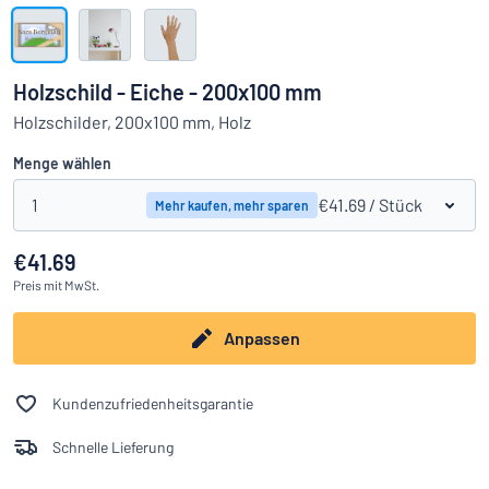
Alle Kategorien anzeigen
Angebotsanfrage
Holzschild - Eiche - 200x100 mm
Einloggen
Holzschilder, 200x100 mm, Holz
Das Gesuchte nicht gefunden?
Schild hier entwerfen
Menge wählen
Kundenservice
1
€41.69
/ Stück
Mehr kaufen, mehr sparen
Privat
/
Firma
€41.69
Preis
mit MwSt.
Anpassen
Kundenzufriedenheitsgarantie
Schnelle Lieferung