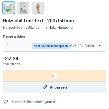
Alle Kategorien anzeigen
Angebotsanfrage
Holzschild mit Text - 200x150 mm
Einloggen
Holzschilder, 200x150 mm, Holz, Hängend
Das Gesuchte nicht gefunden?
Schild hier entwerfen
Menge wählen
Kundenservice
1
€43.29
/ Stück
Mehr kaufen, mehr sparen
Privat
/
Firma
€43.29
Preis
mit MwSt.
Anpassen
Kundenzufriedenheitsgarantie