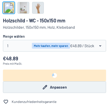
Alle Kategorien anzeigen
Angebotsanfrage
Holzschild - WC - 150x150 mm
Einloggen
Holzschilder, 150x150 mm, Holz, Klebeband
Das Gesuchte nicht gefunden?
Schild hier entwerfen
Menge wählen
Kundenservice
1
€48.89
/ Stück
Mehr kaufen, mehr sparen
Privat
/
Firma
€48.89
Preis
mit MwSt.
Anpassen
Kundenzufriedenheitsgarantie