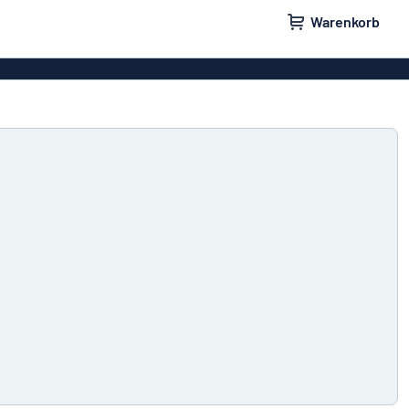
Warenkorb
ilder
Türschilder
schilder
Aufkleber
hilder
Briefkastenschilder
childer
Unsere Bestseller