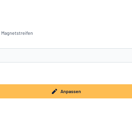
, Magnetstreifen
e nicht gefunden?
Schild hier entwerfen
Anpassen