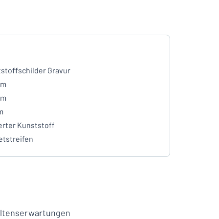
stoffschilder Gravur
mm
mm
m
erter Kunststoff
tstreifen
haltenserwartungen