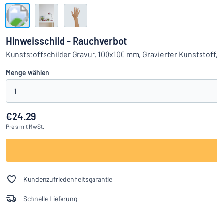
Alle Kategorien anzeigen
Angebotsanfrage
Hinweisschild - Rauchverbot
Einloggen
Kunststoffschilder Gravur, 100x100 mm, Gravierter Kunststoff
Das Gesucht
Menge wählen
Kundenservice
1
Privat
/
Firma
€24.29
Preis
mit MwSt.
Kundenzufriedenheitsgarantie
Schnelle Lieferung