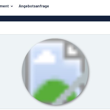
iment
Angebotsanfrage
ilder
Eco Board
Unsere Bestseller
hilder
Banner
Haussch
lder
PVC-Schilder
lder
Massives PET
er
Klebebuchstaben
Parkplatz
Aluminiumschilder im
Emaillestil
der
Eloxierte
Magnetsc
Aluminiumschilder
er
Aluminiumverbund-
Schilder
Klingels