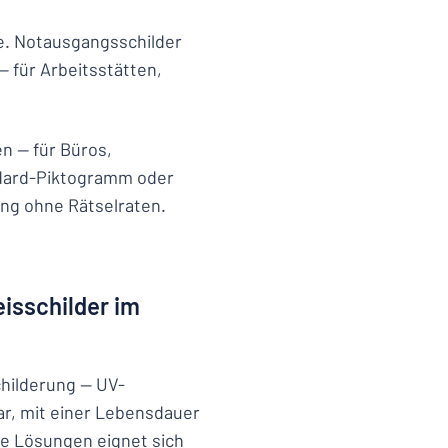
de. Notausgangsschilder
 für Arbeitsstätten,
n — für Büros,
ndard-Piktogramm oder
ung ohne Rätselraten.
n
eisschilder im
childerung — UV-
ar, mit einer Lebensdauer
re Lösungen eignet sich