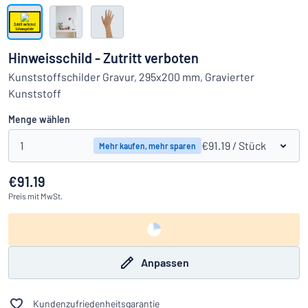
Alle Kategorien anzeigen
Angebotsanfrage
Hinweisschild - Zutritt verboten
Einloggen
Kunststoffschilder Gravur, 295x200 mm, Gravierter
Das Gesuchte nicht gefunden?
Schild hier entwerfen
Kunststoff
Kundenservice
Menge wählen
Privat
/
Firma
1
€91.19
/ Stück
Mehr kaufen, mehr sparen
€91.19
Preis
mit MwSt.
Anpassen
Kundenzufriedenheitsgarantie