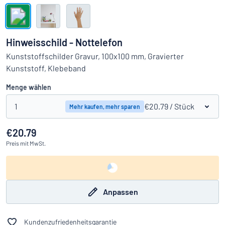
Alle Kategorien anzeigen
Angebotsanfrage
Hinweisschild - Nottelefon
Einloggen
Kunststoffschilder Gravur, 100x100 mm, Gravierter
Das Gesuchte nicht gefunden?
Schild hier entwerfen
Kunststoff, Klebeband
Kundenservice
Menge wählen
Privat
/
Firma
1
€20.79
/ Stück
Mehr kaufen, mehr sparen
€20.79
Preis
mit MwSt.
Anpassen
Kundenzufriedenheitsgarantie