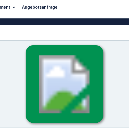
iment
Angebotsanfrage
ilder
Eco Board
Unsere Bestseller
hilder
Banner
Haussch
lder
PVC-Schilder
lder
Massives PET
er
Klebebuchstaben
Parkplatz
Aluminiumschilder im
Emaillestil
der
Eloxierte
Magnetsc
Aluminiumschilder
er
Aluminiumverbund-
Schilder
Klingels