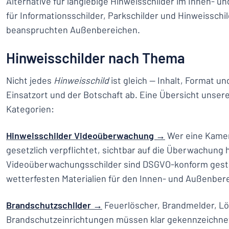
Alternative für langlebige Hinweisschilder im Innen- 
für Informationsschilder, Parkschilder und Hinweisschi
beanspruchten Außenbereichen.
Hinweisschilder nach Thema
Nicht jedes
Hinweisschild
ist gleich — Inhalt, Format u
Einsatzort und der Botschaft ab. Eine Übersicht unsere
Kategorien:
Hinweisschilder Videoüberwachung →
Wer eine Kamera
gesetzlich verpflichtet, sichtbar auf die Überwachung
Videoüberwachungsschilder sind DSGVO-konform gesta
wetterfesten Materialien für den Innen- und Außenberei
Brandschutzschilder →
Feuerlöscher, Brandmelder, L
Brandschutzeinrichtungen müssen klar gekennzeichnet