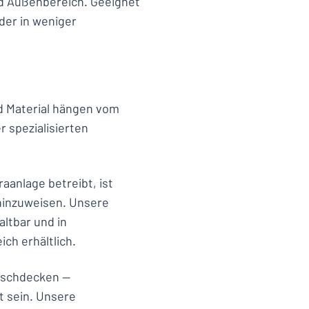
und Außenbereich. Geeignet
lder in weniger
nd Material hängen vom
r spezialisierten
anlage betreibt, ist
 hinzuweisen. Unsere
ltbar und in
ch erhältlich.
öschdecken —
 sein. Unsere