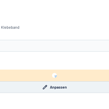
f, Klebeband
e nicht gefunden?
Schild hier entwerfen
Anpassen