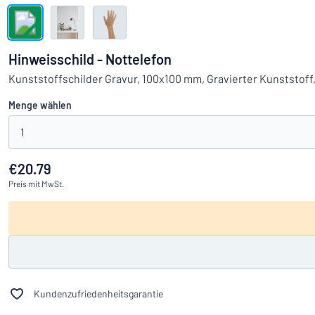
Alle Kategorien anzeigen
Angebotsanfrage
Hinweisschild - Nottelefon
Einloggen
Kunststoffschilder Gravur, 100x100 mm, Gravierter Kunststof
Das Gesucht
Menge wählen
Kundenservice
1
Privat
/
Firma
€20.79
Preis
mit MwSt.
Kundenzufriedenheitsgarantie