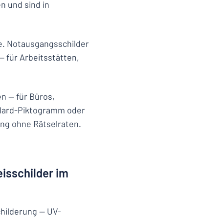
 und sind in
de. Notausgangsschilder
 für Arbeitsstätten,
n — für Büros,
ndard-Piktogramm oder
ung ohne Rätselraten.
n
eisschilder im
childerung — UV-