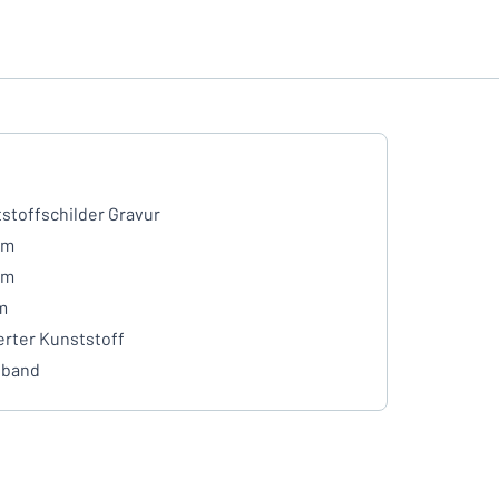
stoffschilder Gravur
mm
mm
m
erter Kunststoff
eband