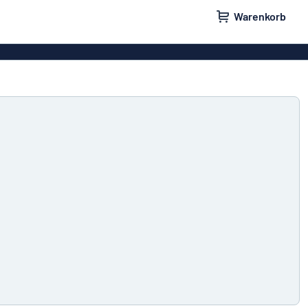
Warenkorb
ilder
Türschilder
schilder
Aufkleber
hilder
Briefkastenschilder
childer
Unsere Bestseller