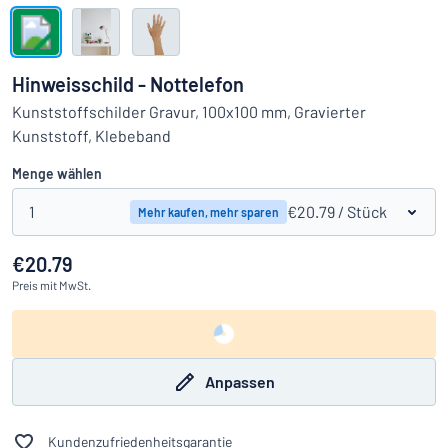
Alle Kategorien anzeigen
Angebotsanfrage
Hinweisschild - Nottelefon
Einloggen
Kunststoffschilder Gravur, 100x100 mm, Gravierter
Das Gesuchte nicht gefunden?
Schild hier entwerfen
Kunststoff, Klebeband
Kundenservice
Menge wählen
Privat
/
Firma
1
€20.79
/ Stück
Mehr kaufen, mehr sparen
€20.79
Preis
mit MwSt.
Anpassen
Kundenzufriedenheitsgarantie