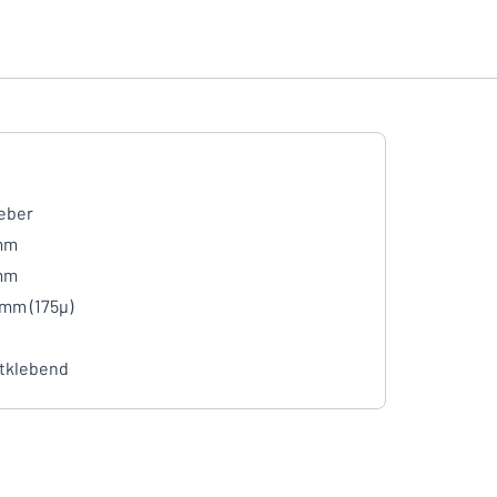
eber
mm
mm
 mm (175µ)
tklebend