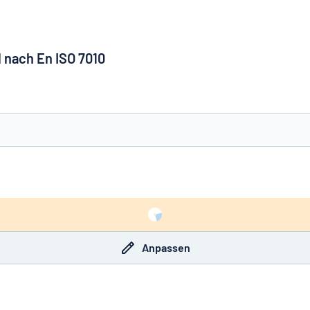
 nach En ISO 7010
e nicht gefunden?
Schild hier entwerfen
Anpassen