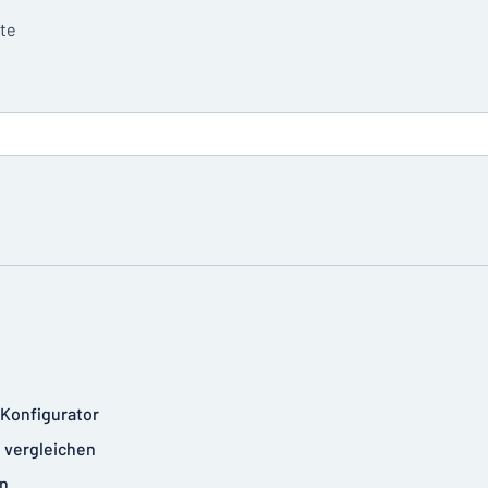
tte
-Konfigurator
 vergleichen
n