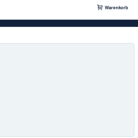
Warenkorb
ilder
Türschilder
schilder
Aufkleber
hilder
Briefkastenschilder
childer
Unsere Bestseller