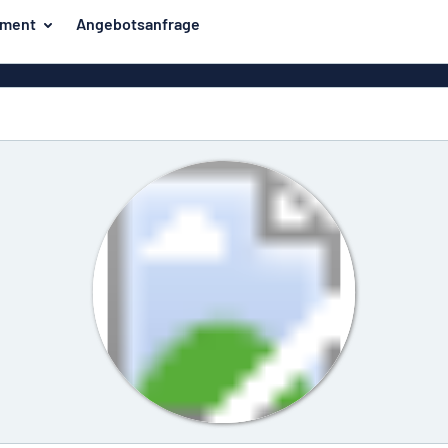
iment
Angebotsanfrage
ilder
Eco Board
Unsere Bestseller
hilder
Banner
Haussch
lder
PVC-Schilder
lder
Massives PET
er
Klebebuchstaben
Parkplatz
Aluminiumschilder im
Emaillestil
der
Eloxierte
Magnetsc
Aluminiumschilder
er
Aluminiumverbund-
Schilder
Klingels