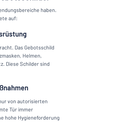
endungsbereiche haben.
ete auf:
usrüstung
acht. Das Gebotsschild
tzmasken, Helmen,
. Diese Schilder sind
Maßnahmen
nur von autorisierten
mmte Tür immer
ine hohe Hygieneforderung