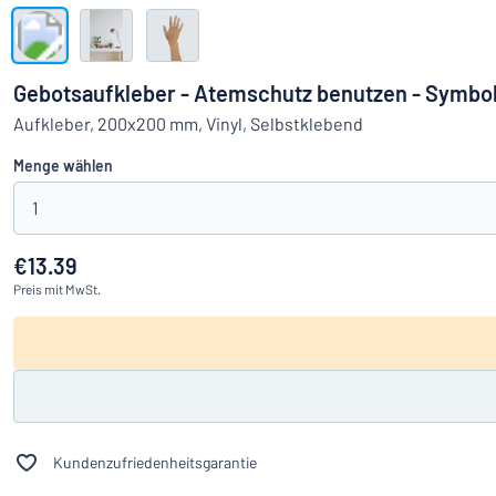
Alle Kategorien anzeigen
Angebotsanfrage
Gebotsaufkleber - Atemschutz benutzen - Symbol
Einloggen
Aufkleber, 200x200 mm, Vinyl, Selbstklebend
Das Gesucht
Menge wählen
Kundenservice
1
Privat
/
Firma
€13.39
Preis
mit MwSt.
Kundenzufriedenheitsgarantie