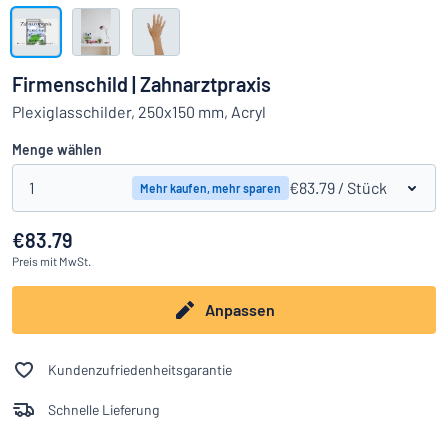
Alle Kategorien anzeigen
Angebotsanfrage
Firmenschild | Zahnarztpraxis
Einloggen
Plexiglasschilder, 250x150 mm, Acryl
Das Gesuchte nicht gefunden?
Schild hier entwerfen
Menge wählen
Kundenservice
1
€83.79
/ Stück
Mehr kaufen, mehr sparen
Privat
/
Firma
€83.79
Preis
mit MwSt.
Anpassen
Kundenzufriedenheitsgarantie
Schnelle Lieferung