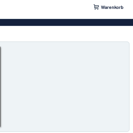
Warenkorb
ilder
Türschilder
schilder
Aufkleber
hilder
Briefkastenschilder
childer
Unsere Bestseller