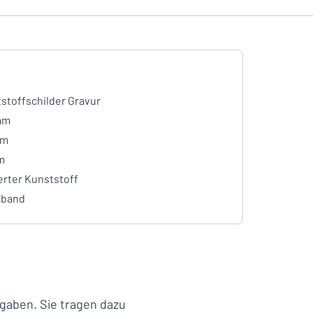
stoffschilder Gravur
mm
mm
m
erter Kunststoff
eband
gaben. Sie tragen dazu