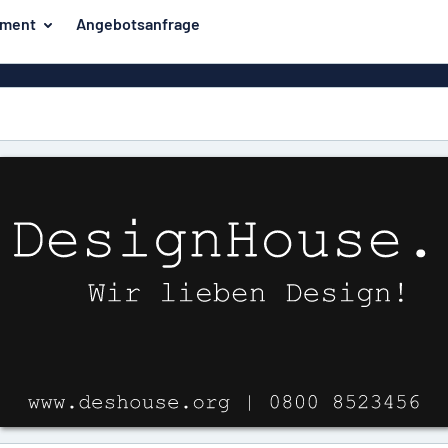
iment
Angebotsanfrage
ilder
Eco Board
Unsere Bestseller
hilder
Banner
Haussch
lder
PVC-Schilder
lder
Massives PET
er
Klebebuchstaben
Parkplatz
Aluminiumschilder im
Emaillestil
der
Eloxierte
Magnetsc
Aluminiumschilder
er
Aluminiumverbund-
Schilder
Klingels