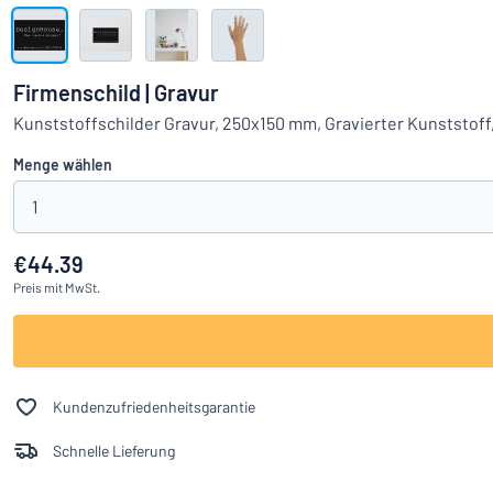
Alle Kategorien anzeigen
Angebotsanfrage
Firmenschild | Gravur
Einloggen
Kunststoffschilder Gravur, 250x150 mm, Gravierter Kunststof
Das Gesucht
Menge wählen
Kundenservice
1
Privat
/
Firma
€44.39
Preis
mit MwSt.
Kundenzufriedenheitsgarantie
Schnelle Lieferung