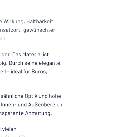
ie Wirkung, Haltbarkeit
Einsatzort, gewünschter
an.
der. Das Material ist
ig. Durch seine elegante,
l – ideal für Büros,
asähnliche Optik und hohe
n Innen- und Außenbereich
ransparente Anmutung.
 vielen