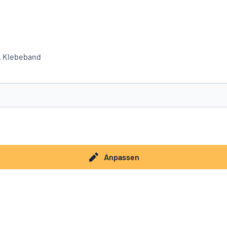
f, Klebeband
e nicht gefunden?
Schild hier entwerfen
Anpassen