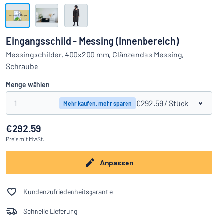
Alle Kategorien anzeigen
Angebotsanfrage
Eingangsschild - Messing (Innenbereich)
Einloggen
Messingschilder, 400x200 mm, Glänzendes Messing,
Das Gesuchte nicht gefunden?
Schild hier entwerfen
Schraube
Kundenservice
Menge wählen
Privat
/
Firma
1
€292.59
/ Stück
Mehr kaufen, mehr sparen
€292.59
Preis
mit MwSt.
Anpassen
Kundenzufriedenheitsgarantie
Schnelle Lieferung