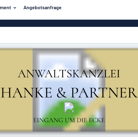
iment
Angebotsanfrage
ilder
Eco Board
Unsere Bestseller
hilder
Banner
Haussch
lder
PVC-Schilder
lder
Massives PET
er
Klebebuchstaben
Parkplatz
Aluminiumschilder im
Emaillestil
der
Eloxierte
Magnetsc
Aluminiumschilder
er
Aluminiumverbund-
Schilder
Klingels