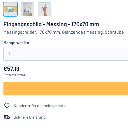
Alle Kategorien anzeigen
Angebotsanfrage
Eingangsschild - Messing - 170x70 mm
Einloggen
Messingschilder, 170x70 mm, Glänzendes Messing, Schraube
Das Gesucht
Menge wählen
Kundenservice
1
Privat
/
Firma
€57.19
Preis
mit MwSt.
Kundenzufriedenheitsgarantie
Schnelle Lieferung