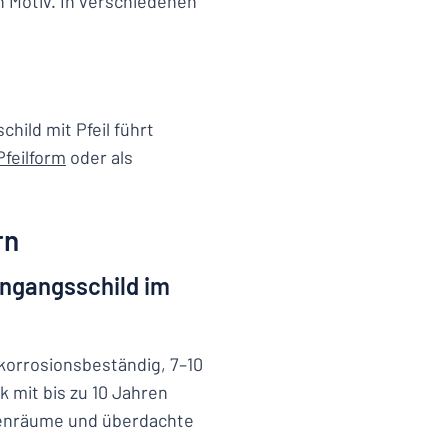
Motiv. In verschiedenen
hild mit Pfeil führt
Pfeilform
oder als
rn
ingangsschild im
 korrosionsbeständig, 7–10
 mit bis zu 10 Jahren
nenräume und überdachte