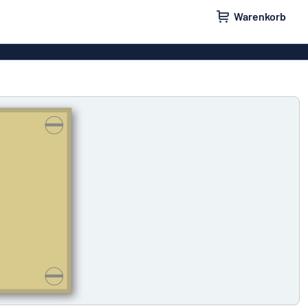
Warenkorb
ilder
Türschilder
schilder
Aufkleber
hilder
Briefkastenschilder
childer
Unsere Bestseller