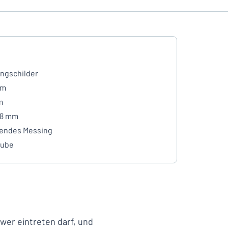
ngschilder
mm
m
- 8 mm
endes Messing
aube
wer eintreten darf, und