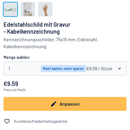
Alle Kategorien anzeigen
Angebotsanfrage
Edelstahlschild mit Gravur
- Kabelkennzeichnung
Einloggen
Das Gesuchte nicht gefunden?
Schild hier entwerfen
Kennzeichnungsschilder, 75x15 mm, Edelstahl,
Kundenservice
Kabelkennzeichnung
Menge wählen
Privat
/
Firma
1
€9.59
/ Stück
Mehr kaufen, mehr sparen
€9.59
Preis
mit MwSt.
Anpassen
Kundenzufriedenheitsgarantie