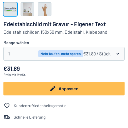
Alle Kategorien anzeigen
Angebotsanfrage
Edelstahlschild mit Gravur - Eigener Text
Einloggen
Edelstahlschilder, 150x50 mm, Edelstahl, Klebeband
Das Gesuchte nicht gefunden?
Schild hier entwerfen
Menge wählen
Kundenservice
1
€31.89
/ Stück
Mehr kaufen, mehr sparen
Privat
/
Firma
€31.89
Preis
mit MwSt.
Anpassen
Kundenzufriedenheitsgarantie
Schnelle Lieferung