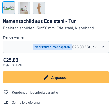
Alle Kategorien anzeigen
Angebotsanfrage
Namensschild aus Edelstahl - Tür
Einloggen
Edelstahlschilder, 150x50 mm, Edelstahl, Klebeband
Das Gesuchte nicht gefunden?
Schild hier entwerfen
Menge wählen
Kundenservice
1
€25.89
/ Stück
Mehr kaufen, mehr sparen
Privat
/
Firma
€25.89
Preis
mit MwSt.
Anpassen
Kundenzufriedenheitsgarantie
Schnelle Lieferung