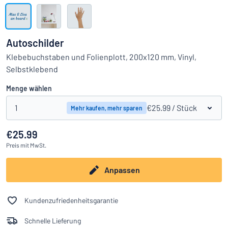
Alle Kategorien anzeigen
Angebotsanfrage
Autoschilder
Einloggen
Klebebuchstaben und Folienplott, 200x120 mm, Vinyl,
Das Gesuchte nicht gefunden?
Schild hier entwerfen
Selbstklebend
Kundenservice
Menge wählen
Privat
/
Firma
1
€25.99
/ Stück
Mehr kaufen, mehr sparen
€25.99
Preis
mit MwSt.
Anpassen
Kundenzufriedenheitsgarantie
Schnelle Lieferung