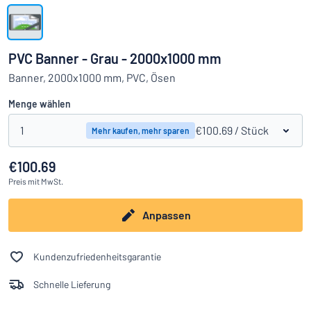
Alle Kategorien anzeigen
Angebotsanfrage
PVC Banner - Grau - 2000x1000 mm
Einloggen
Banner, 2000x1000 mm, PVC, Ösen
Das Gesuchte nicht gefunden?
Schild hier entwerfen
Menge wählen
Kundenservice
1
€100.69
/ Stück
Mehr kaufen, mehr sparen
Privat
/
Firma
€100.69
Preis
mit MwSt.
Anpassen
Kundenzufriedenheitsgarantie
Schnelle Lieferung