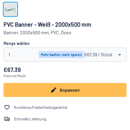
Alle Kategorien anzeigen
Angebotsanfrage
PVC Banner - Weiß - 2000x500 mm
Einloggen
Banner, 2000x500 mm, PVC, Ösen
Das Gesuchte nicht gefunden?
Schild hier entwerfen
Menge wählen
Kundenservice
1
€67.39
/ Stück
Mehr kaufen, mehr sparen
Privat
/
Firma
€67.39
Preis
mit MwSt.
Anpassen
Kundenzufriedenheitsgarantie
Schnelle Lieferung