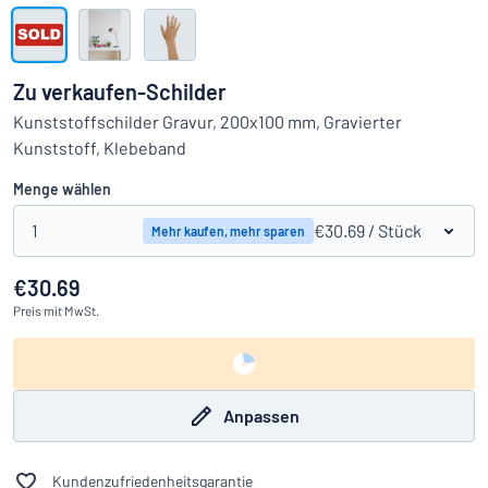
Alle Kategorien anzeigen
Angebotsanfrage
Zu verkaufen-Schilder
Einloggen
Kunststoffschilder Gravur, 200x100 mm, Gravierter
Das Gesuchte nicht gefunden?
Schild hier entwerfen
Kunststoff, Klebeband
Kundenservice
Menge wählen
Privat
/
Firma
1
€30.69
/ Stück
Mehr kaufen, mehr sparen
€30.69
Preis
mit MwSt.
Anpassen
Kundenzufriedenheitsgarantie