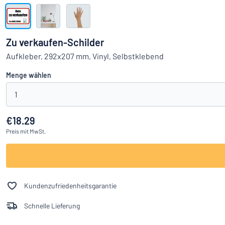
Alle Kategorien anzeigen
Angebotsanfrage
Zu verkaufen-Schilder
Einloggen
Aufkleber, 292x207 mm, Vinyl, Selbstklebend
Das Gesucht
Menge wählen
Kundenservice
1
Privat
/
Firma
€18.29
Preis
mit MwSt.
Kundenzufriedenheitsgarantie
Schnelle Lieferung