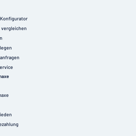
-Konfigurator
 vergleichen
n
legen
anfragen
ervice
maxe
maxe
rieden
ezahlung