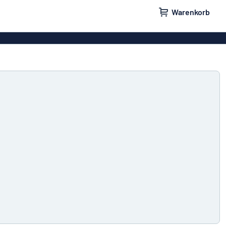
Warenkorb
ilder
Türschilder
schilder
Aufkleber
hilder
Briefkastenschilder
childer
Unsere Bestseller