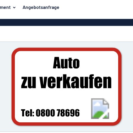
iment
Angebotsanfrage
ilder
Eco Board
Unsere Bestseller
hilder
Banner
Haussch
lder
PVC-Schilder
lder
Massives PET
er
Klebebuchstaben
Parkplatz
Aluminiumschilder im
Emaillestil
der
Eloxierte
Magnetsc
Aluminiumschilder
er
Aluminiumverbund-
Schilder
Klingels