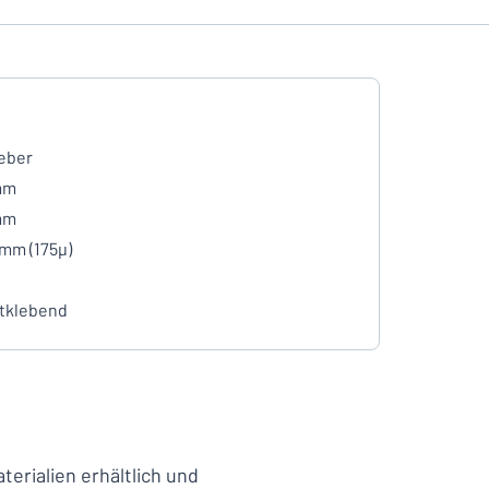
eber
mm
mm
 mm (175µ)
tklebend
erialien erhältlich und