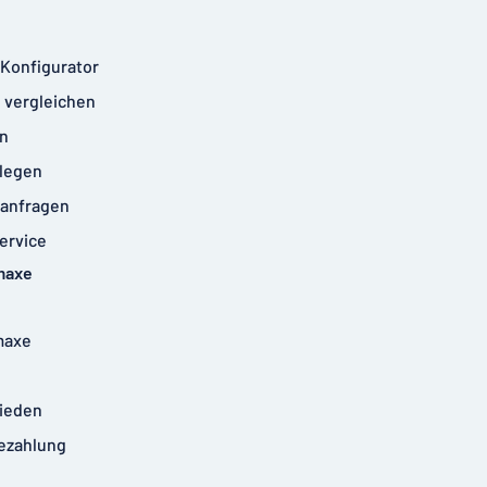
-Konfigurator
 vergleichen
n
legen
anfragen
ervice
maxe
maxe
rieden
ezahlung