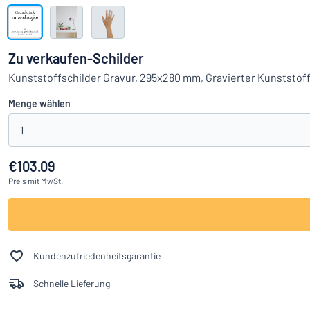
Alle Kategorien anzeigen
Angebotsanfrage
Zu verkaufen-Schilder
Einloggen
Kunststoffschilder Gravur, 295x280 mm, Gravierter Kunststof
Das Gesucht
Menge wählen
Kundenservice
1
Privat
/
Firma
€103.09
Preis
mit MwSt.
Kundenzufriedenheitsgarantie
Schnelle Lieferung