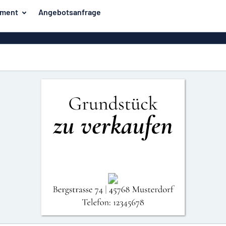
iment
Angebotsanfrage
ilder
Eco Board
Unsere Bestseller
hilder
Banner
Haussch
lder
PVC-Schilder
lder
Massives PET
er
Klebebuchstaben
Parkplatz
Aluminiumschilder im
Emaillestil
der
Eloxierte
Magnetsc
Aluminiumschilder
er
Aluminiumverbund-
Schilder
Klingels