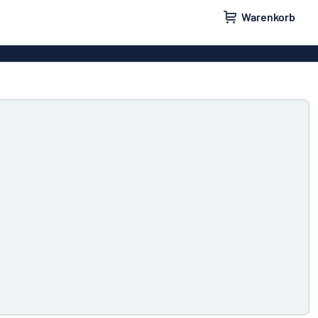
Warenkorb
ilder
Türschilder
schilder
Aufkleber
hilder
Briefkastenschilder
childer
Unsere Bestseller