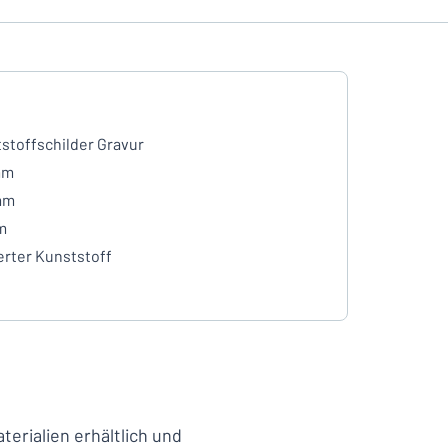
stoffschilder Gravur
mm
mm
m
erter Kunststoff
e
erialien erhältlich und