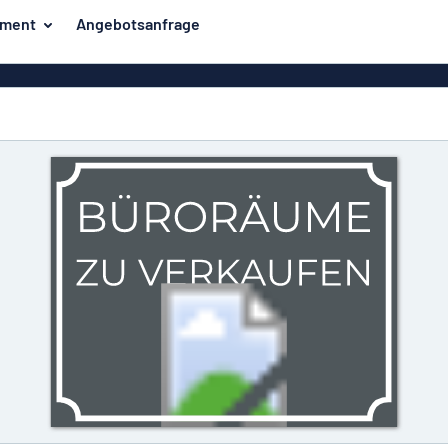
iment
Angebotsanfrage
ilder
Eco Board
Unsere Bestseller
hilder
Banner
Haussch
lder
PVC-Schilder
lder
Massives PET
er
Klebebuchstaben
Parkplatz
Aluminiumschilder im
Emaillestil
der
Eloxierte
Magnetsc
Aluminiumschilder
er
Aluminiumverbund-
Schilder
Klingels