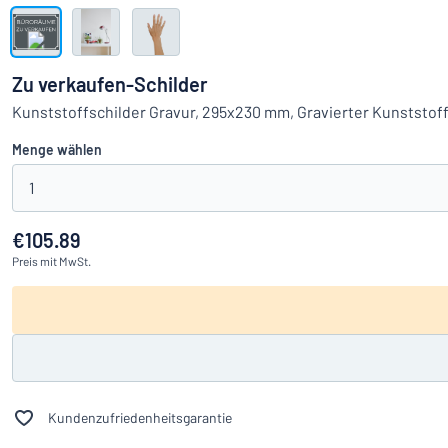
Alle Kategorien anzeigen
Angebotsanfrage
Zu verkaufen-Schilder
Einloggen
Kunststoffschilder Gravur, 295x230 mm, Gravierter Kunststof
Das Gesucht
Menge wählen
Kundenservice
1
Privat
/
Firma
€105.89
Preis
mit MwSt.
Kundenzufriedenheitsgarantie