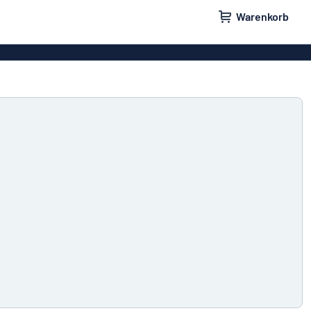
Warenkorb
ilder
Türschilder
schilder
Aufkleber
hilder
Briefkastenschilder
childer
Unsere Bestseller