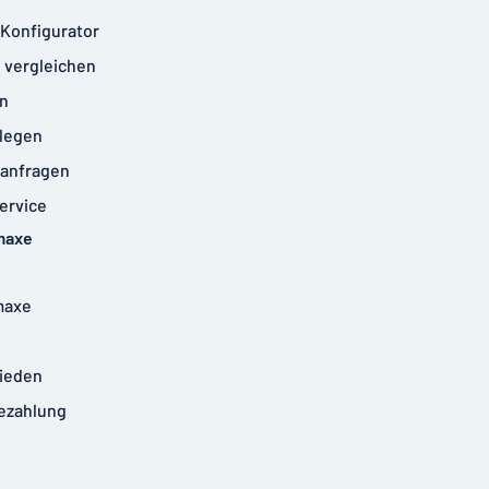
-Konfigurator
 vergleichen
n
legen
anfragen
ervice
maxe
maxe
rieden
ezahlung