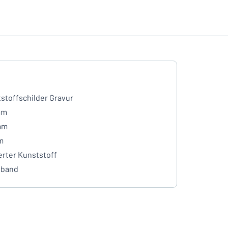
stoffschilder Gravur
mm
mm
m
erter Kunststoff
eband