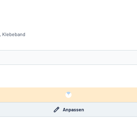
f, Klebeband
e nicht gefunden?
Schild hier entwerfen
Anpassen