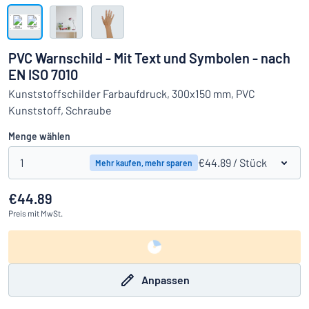
Alle Kategorien anzeigen
Angebotsanfrage
PVC Warnschild - Mit Text und Symbolen - nach
EN ISO 7010
Einloggen
Das Gesuchte nicht gefunden?
Schild hier entwerfen
Kunststoffschilder Farbaufdruck, 300x150 mm, PVC
Kundenservice
Kunststoff, Schraube
Menge wählen
Privat
/
Firma
1
€44.89
/ Stück
Mehr kaufen, mehr sparen
€44.89
Preis
mit MwSt.
Anpassen