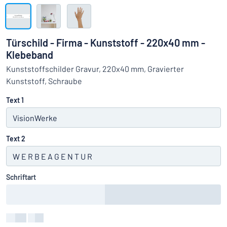
Alle Kategorien anzeigen
Angebotsanfrage
Türschild - Firma - Kunststoff - 220x40 mm -
Klebeband
Einloggen
Das Gesuchte nicht gefunden?
Schild hier entwerfen
Kunststoffschilder Gravur, 220x40 mm, Gravierter
Kundenservice
Kunststoff, Schraube
Text 1
Privat
/
Firma
Text 2
Schriftart
Farbe
:
color