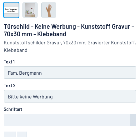
Alle Kategorien anzeigen
Angebotsanfrage
Türschild - Keine Werbung - Kunststoff Gravur -
70x30 mm - Klebeband
Einloggen
Das Gesuchte nicht gefunden?
Schild hier entwerfen
Kunststoffschilder Gravur, 70x30 mm, Gravierter Kunststoff,
Kundenservice
Klebeband
Text 1
Privat
/
Firma
Text 2
Schriftart
Farbe
:
color