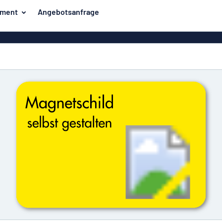
iment
Angebotsanfrage
ilder
Eco Board
Unsere Bestseller
hilder
Banner
Haussch
lder
PVC-Schilder
lder
Massives PET
er
Klebebuchstaben
Parkplatz
Aluminiumschilder im
Emaillestil
der
Eloxierte
Magnetsc
Aluminiumschilder
er
Aluminiumverbund-
Schilder
Klingels