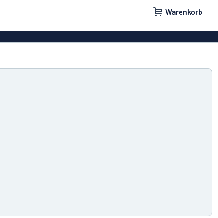
Warenkorb
ilder
Türschilder
schilder
Aufkleber
hilder
Briefkastenschilder
childer
Unsere Bestseller