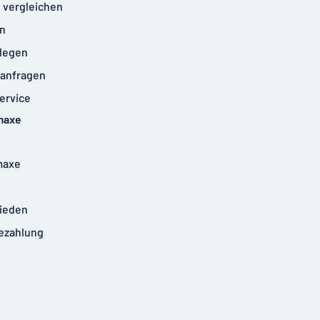
 vergleichen
n
legen
anfragen
ervice
maxe
maxe
rieden
ezahlung