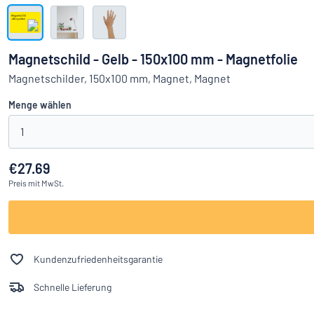
Alle Kategorien anzeigen
Angebotsanfrage
Magnetschild - Gelb - 150x100 mm - Magnetfolie
Einloggen
Magnetschilder, 150x100 mm, Magnet, Magnet
Das Gesucht
Menge wählen
Kundenservice
1
Privat
/
Firma
€27.69
Preis
mit MwSt.
Kundenzufriedenheitsgarantie
Schnelle Lieferung