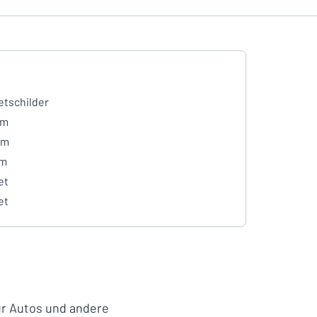
tschilder
mm
mm
mm
et
et
ür Autos und andere