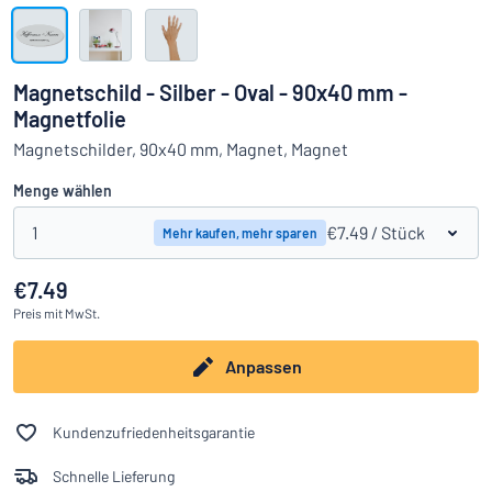
Alle Kategorien anzeigen
Angebotsanfrage
Magnetschild - Silber - Oval - 90x40 mm -
Magnetfolie
Einloggen
Das Gesuchte nicht gefunden?
Schild hier entwerfen
Magnetschilder, 90x40 mm, Magnet, Magnet
Kundenservice
Menge wählen
Privat
/
Firma
1
€7.49
/ Stück
Mehr kaufen, mehr sparen
€7.49
Preis
mit MwSt.
Anpassen
Kundenzufriedenheitsgarantie
Schnelle Lieferung