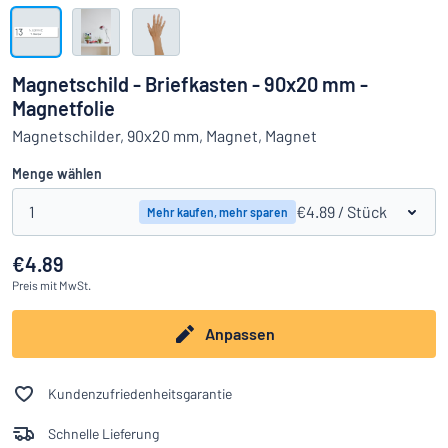
Alle Kategorien anzeigen
Angebotsanfrage
Magnetschild - Briefkasten - 90x20 mm -
Magnetfolie
Einloggen
Das Gesuchte nicht gefunden?
Schild hier entwerfen
Magnetschilder, 90x20 mm, Magnet, Magnet
Kundenservice
Menge wählen
Privat
/
Firma
1
€4.89
/ Stück
Mehr kaufen, mehr sparen
€4.89
Preis
mit MwSt.
Anpassen
Kundenzufriedenheitsgarantie
Schnelle Lieferung