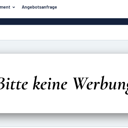
iment
Angebotsanfrage
ilder
Eco Board
Unsere Bestseller
hilder
Banner
Haussch
lder
PVC-Schilder
lder
Massives PET
er
Klebebuchstaben
Parkplatz
Aluminiumschilder im
Emaillestil
der
Eloxierte
Magnetsc
Aluminiumschilder
er
Aluminiumverbund-
Schilder
Klingels