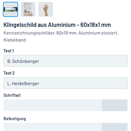
Alle Kategorien anzeigen
Angebotsanfrage
Klingelschild aus Aluminium - 60x18x1 mm
Einloggen
Kennzeichnungsschilder, 60x18 mm, Aluminium eloxiert,
Das Gesuchte nicht gefunden?
Schild hier entwerfen
Klebeband
Kundenservice
Text 1
Privat
/
Firma
Text 2
Schriftart
Befestigung