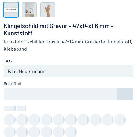
Alle Kategorien anzeigen
Angebotsanfrage
Klingelschild mit Gravur - 47x14x1,6 mm -
Kunststoff
Einloggen
Das Gesuchte nicht gefunden?
Schild hier entwerfen
Kunststoffschilder Gravur, 47x14 mm, Gravierter Kunststoff,
Kundenservice
Klebeband
Text
Privat
/
Firma
Schriftart
Farbe
:
color