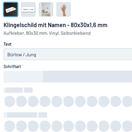
Alle Kategorien anzeigen
Angebotsanfrage
Klingelschild mit Namen - 80x30x1,6 mm
Einloggen
Aufkleber, 80x30 mm, Vinyl, Selbstklebend
Das Gesucht
Text
Kundenservice
Privat
/
Firma
Schriftart
Textfarbe
:
color
Hintergrundfarbe
:
color