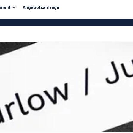
iment
Angebotsanfrage
ilder
Eco Board
Unsere Bestseller
hilder
Banner
Haussch
lder
PVC-Schilder
lder
Massives PET
er
Klebebuchstaben
Parkplatz
Aluminiumschilder im
Emaillestil
der
Eloxierte
Magnetsc
Aluminiumschilder
er
Aluminiumverbund-
Schilder
Klingels