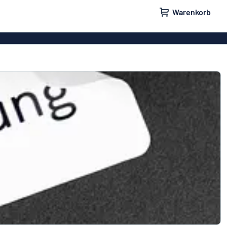
Warenkorb
ilder
Türschilder
schilder
Aufkleber
hilder
Briefkastenschilder
childer
Unsere Bestseller