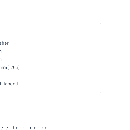
eber
m
m
 mm (175µ)
tklebend
ietet Ihnen online die