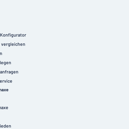
-Konfigurator
 vergleichen
n
legen
anfragen
ervice
maxe
maxe
rieden