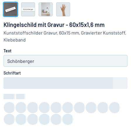
Alle Kategorien anzeigen
Angebotsanfrage
Klingelschild mit Gravur - 60x15x1,6 mm
Einloggen
Kunststoffschilder Gravur, 60x15 mm, Gravierter Kunststoff,
Das Gesuchte nicht gefunden?
Schild hier entwerfen
Klebeband
Kundenservice
Text
Privat
/
Firma
Schriftart
Farbe
:
color