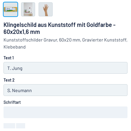
Alle Kategorien anzeigen
Angebotsanfrage
Klingelschild aus Kunststoff mit Goldfarbe -
60x20x1,6 mm
Einloggen
Das Gesuchte nicht gefunden?
Schild hier entwerfen
Kunststoffschilder Gravur, 60x20 mm, Gravierter Kunststoff,
Kundenservice
Klebeband
Text 1
Privat
/
Firma
Text 2
Schriftart
Farbe
:
color