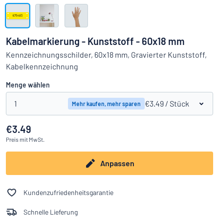
Alle Kategorien anzeigen
Angebotsanfrage
Kabelmarkierung - Kunststoff - 60x18 mm
Einloggen
Kennzeichnungsschilder, 60x18 mm, Gravierter Kunststoff,
Das Gesuchte nicht gefunden?
Schild hier entwerfen
Kabelkennzeichnung
Kundenservice
Menge wählen
Privat
/
Firma
1
€3.49
/ Stück
Mehr kaufen, mehr sparen
€3.49
Preis
mit MwSt.
Anpassen
Kundenzufriedenheitsgarantie
Schnelle Lieferung