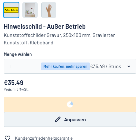
Alle Kategorien anzeigen
Angebotsanfrage
Hinweisschild - Außer Betrieb
Einloggen
Kunststoffschilder Gravur, 250x100 mm, Gravierter
Das Gesuchte nicht gefunden?
Schild hier entwerfen
Kunststoff, Klebeband
Kundenservice
Menge wählen
Privat
/
Firma
1
€35.49
/ Stück
Mehr kaufen, mehr sparen
€35.49
Preis
mit MwSt.
Anpassen
Kundenzufriedenheitsgarantie