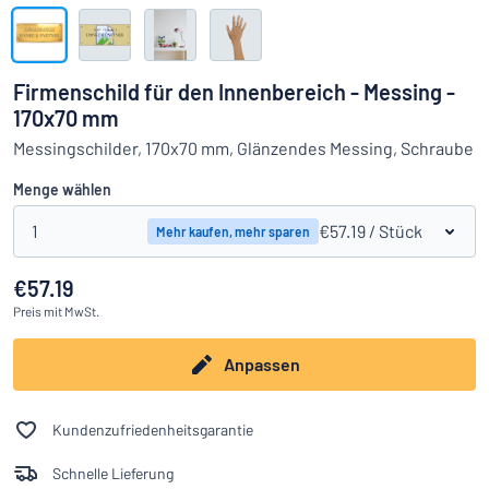
Alle Kategorien anzeigen
Angebotsanfrage
Firmenschild für den Innenbereich - Messing -
170x70 mm
Einloggen
Das Gesuchte nicht gefunden?
Schild hier entwerfen
Messingschilder, 170x70 mm, Glänzendes Messing, Schraube
Kundenservice
Menge wählen
Privat
/
Firma
1
€57.19
/ Stück
Mehr kaufen, mehr sparen
€57.19
Preis
mit MwSt.
Anpassen
Kundenzufriedenheitsgarantie
Schnelle Lieferung