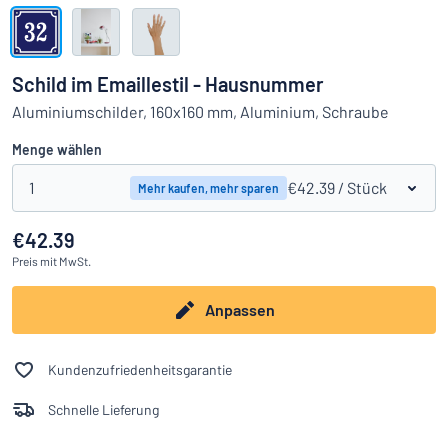
Alle Kategorien anzeigen
Angebotsanfrage
Schild im Emaillestil - Hausnummer
Einloggen
Aluminiumschilder, 160x160 mm, Aluminium, Schraube
Das Gesuchte nicht gefunden?
Schild hier entwerfen
Menge wählen
Kundenservice
1
€42.39
/ Stück
Mehr kaufen, mehr sparen
Privat
/
Firma
€42.39
Preis
mit MwSt.
Anpassen
Kundenzufriedenheitsgarantie
Schnelle Lieferung