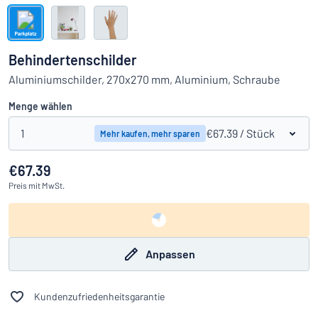
Alle Kategorien anzeigen
Angebotsanfrage
Behindertenschilder
Einloggen
Aluminiumschilder, 270x270 mm, Aluminium, Schraube
Das Gesuchte nicht gefunden?
Schild hier entwerfen
Menge wählen
Kundenservice
1
€67.39
/ Stück
Mehr kaufen, mehr sparen
Privat
/
Firma
€67.39
Preis
mit MwSt.
Anpassen
Kundenzufriedenheitsgarantie