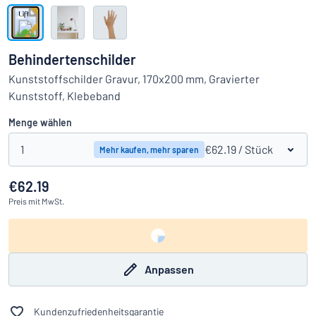
Alle Kategorien anzeigen
Angebotsanfrage
Behindertenschilder
Einloggen
Kunststoffschilder Gravur, 170x200 mm, Gravierter
Das Gesuchte nicht gefunden?
Schild hier entwerfen
Kunststoff, Klebeband
Kundenservice
Menge wählen
Privat
/
Firma
1
€62.19
/ Stück
Mehr kaufen, mehr sparen
€62.19
Preis
mit MwSt.
Anpassen
Kundenzufriedenheitsgarantie