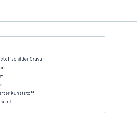
stoffschilder Gravur
mm
mm
m
erter Kunststoff
eband