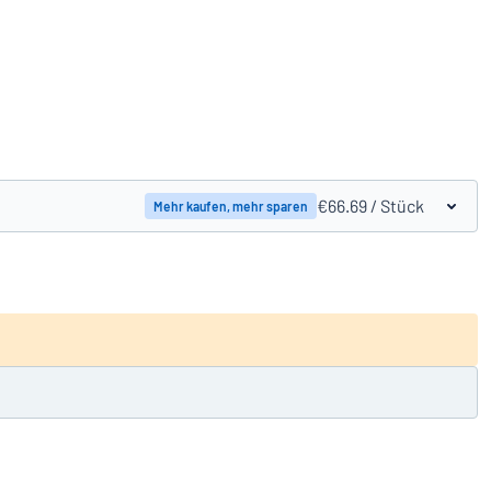
Produkte vergleichen
€66.69
/ Stück
Mehr kaufen, mehr sparen