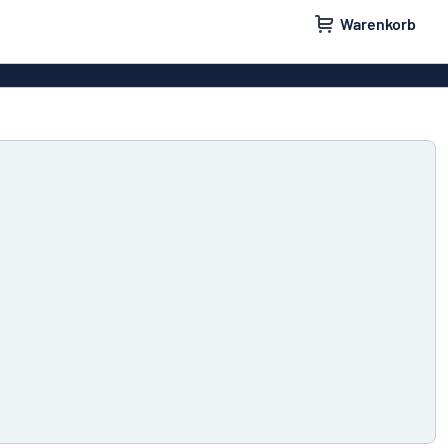
Warenkorb
ilder
Türschilder
schilder
Aufkleber
hilder
Briefkastenschilder
childer
Unsere Bestseller