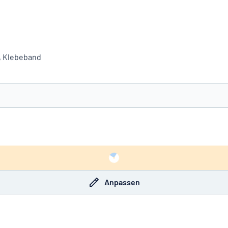
f, Klebeband
e nicht gefunden?
Schild hier entwerfen
Anpassen