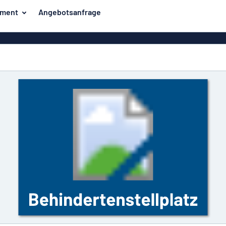
iment
Angebotsanfrage
ilder
Eco Board
Unsere Bestseller
hilder
Banner
Haussch
lder
PVC-Schilder
lder
Massives PET
er
Klebebuchstaben
Parkplatz
Aluminiumschilder im
Emaillestil
der
Eloxierte
Magnetsc
Aluminiumschilder
er
Aluminiumverbund-
Schilder
Klingels