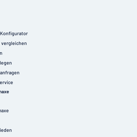
-Konfigurator
 vergleichen
n
legen
anfragen
ervice
maxe
maxe
rieden