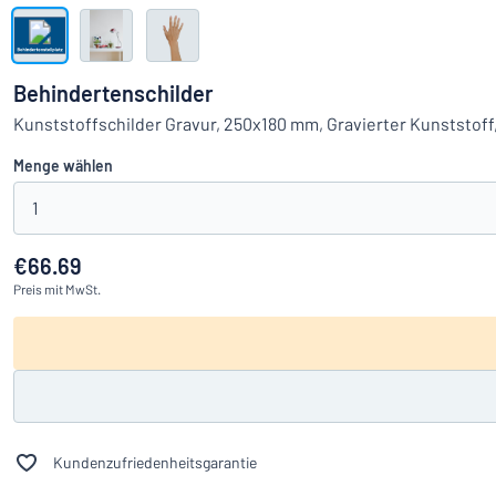
Alle Kategorien anzeigen
Angebotsanfrage
Behindertenschilder
Einloggen
Kunststoffschilder Gravur, 250x180 mm, Gravierter Kunststof
Das Gesucht
Menge wählen
Kundenservice
1
Privat
/
Firma
€66.69
Preis
mit MwSt.
Kundenzufriedenheitsgarantie