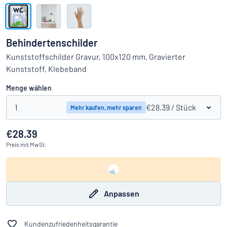
Alle Kategorien anzeigen
Angebotsanfrage
Behindertenschilder
Einloggen
Kunststoffschilder Gravur, 100x120 mm, Gravierter
Das Gesuchte nicht gefunden?
Schild hier entwerfen
Kunststoff, Klebeband
Kundenservice
Menge wählen
Privat
/
Firma
1
€28.39
/ Stück
Mehr kaufen, mehr sparen
€28.39
Preis
mit MwSt.
Anpassen
Kundenzufriedenheitsgarantie