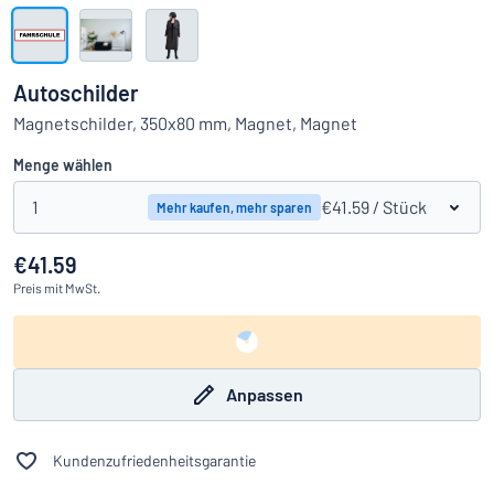
Alle Kategorien anzeigen
Angebotsanfrage
Autoschilder
Einloggen
Magnetschilder, 350x80 mm, Magnet, Magnet
Das Gesuchte nicht gefunden?
Schild hier entwerfen
Menge wählen
Kundenservice
1
€41.59
/ Stück
Mehr kaufen, mehr sparen
Privat
/
Firma
€41.59
Preis
mit MwSt.
Anpassen
Kundenzufriedenheitsgarantie