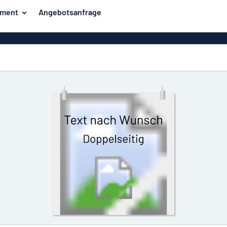
iment
Angebotsanfrage
ilder
Eco Board
Unsere Bestseller
hilder
Banner
Haussch
lder
PVC-Schilder
lder
Massives PET
er
Klebebuchstaben
Parkplatz
Aluminiumschilder im
Emaillestil
der
Eloxierte
Magnetsc
Aluminiumschilder
er
Aluminiumverbund-
Schilder
Klingels