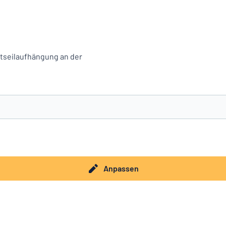
tseilaufhängung an der
e nicht gefunden?
Schild hier entwerfen
Anpassen