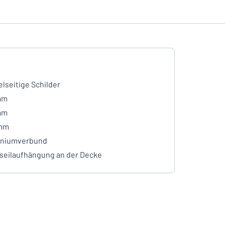
lseitige Schilder
mm
mm
 mm
iniumverbund
seilaufhängung an der Decke