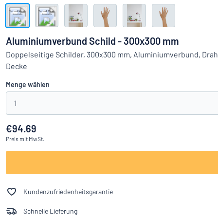
Alle Kategorien anzeigen
Angebotsanfrage
Aluminiumverbund Schild - 300x300 mm
Einloggen
Doppelseitige Schilder, 300x300 mm, Aluminiumverbund, Drah
Das Gesucht
Decke
Kundenservice
Menge wählen
Privat
/
Firma
1
€94.69
Preis
mit MwSt.
Kundenzufriedenheitsgarantie
Schnelle Lieferung