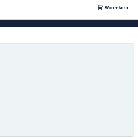
Warenkorb
ilder
Türschilder
schilder
Aufkleber
hilder
Briefkastenschilder
childer
Unsere Bestseller