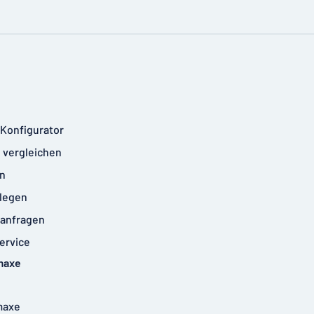
-Konfigurator
 vergleichen
n
legen
anfragen
ervice
maxe
maxe