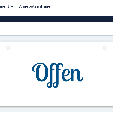
iment
Angebotsanfrage
ilder
Eco Board
Unsere Bestseller
hilder
Banner
Haussch
lder
PVC-Schilder
lder
Massives PET
er
Klebebuchstaben
Parkplatz
Aluminiumschilder im
Emaillestil
der
Eloxierte
Magnetsc
Aluminiumschilder
er
Aluminiumverbund-
Schilder
Klingels