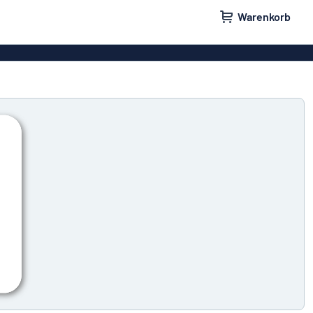
Warenkorb
ilder
Türschilder
schilder
Aufkleber
hilder
Briefkastenschilder
childer
Unsere Bestseller