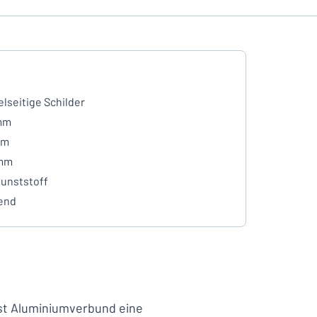
lseitige Schilder
mm
mm
 mm
unststoff
end
ist Aluminiumverbund eine