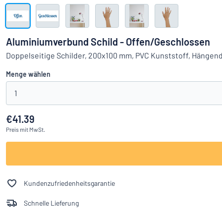
Alle Kategorien anzeigen
Angebotsanfrage
Aluminiumverbund Schild - Offen/Geschlossen
Einloggen
Doppelseitige Schilder, 200x100 mm, PVC Kunststoff, Hängen
Das Gesucht
Menge wählen
Kundenservice
1
Privat
/
Firma
€41.39
Preis
mit MwSt.
Kundenzufriedenheitsgarantie
Schnelle Lieferung