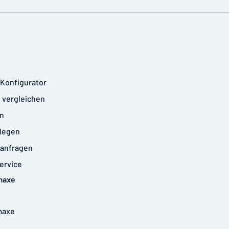
-Konfigurator
 vergleichen
n
legen
anfragen
ervice
maxe
maxe