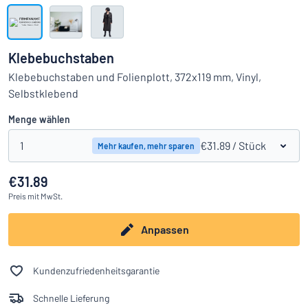
Alle Kategorien anzeigen
Angebotsanfrage
Klebebuchstaben
Einloggen
Klebebuchstaben und Folienplott, 372x119 mm, Vinyl,
Das Gesuchte nicht gefunden?
Schild hier entwerfen
Selbstklebend
Kundenservice
Menge wählen
Privat
/
Firma
1
€31.89
/ Stück
Mehr kaufen, mehr sparen
€31.89
Preis
mit MwSt.
Anpassen
Kundenzufriedenheitsgarantie
Schnelle Lieferung